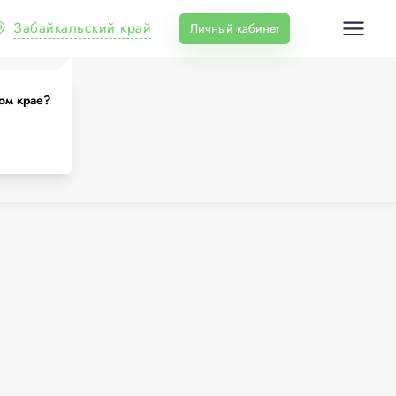
Забайкальский край
Личный кабинет
ае
ом крае?