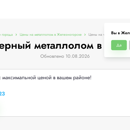
Вы в Жел
е города
Цены на металлолом в Железногорске
Цены на черный металло
ерный металлолом в Жел
Да
Обновлено 10.08.2026
с максимальной ценой в вашем районе!
23