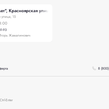
т", Красноярская улица, 15
 улица, 15
8:00
31-93
Игорь Жамалинович
ферта
8 (800)
rl-Enter