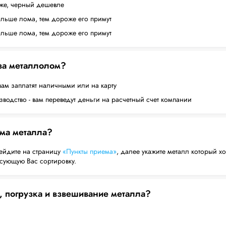
оже, черный дешевле
ольше лома, тем дороже его примут
ольше лома, тем дороже его примут
 за металлолом?
вам заплатят наличными или на карту
водство - вам переведут деньги на расчетный счет компании
ема металла?
ейдите на страницу
«Пункты приема»
, далее укажите металл который хо
есующую Вас сортировку.
, погрузка и взвешивание металла?