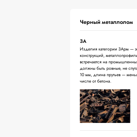
Черный металлолом
3А
Изделия категории 3Арм — эт
конструкций, металлопрофили,
встречается на промышленных
должны быть ровные, не спут
10 мм, длина прутьев — мень
числе от бетона.