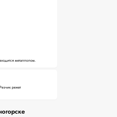
аходится металлолом.
Резчик режет
ногорске