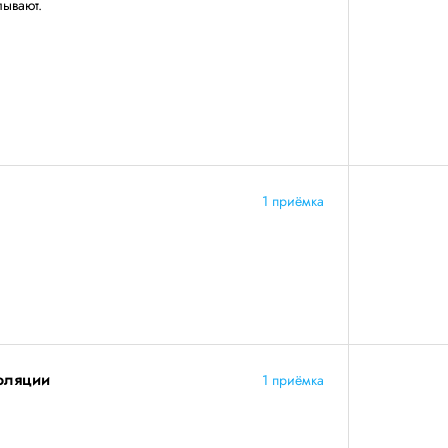
лывают.
1 приёмка
золяции
1 приёмка