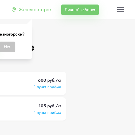
Железногорск
Личный кабинет
езногорске?
горске
Нет
600 руб./кг
1 пункт приёма
105 руб./кг
1 пункт приёма