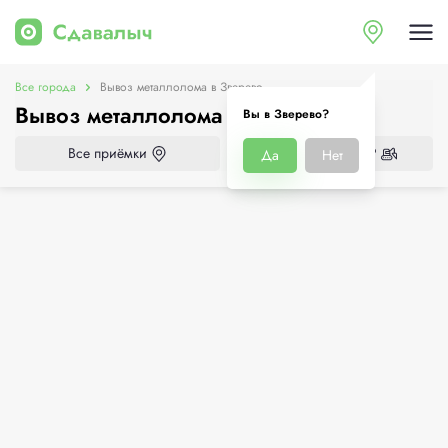
Все города
Вывоз металлолома в Зверево
Вывоз металлолома в Зверево
Вы в Зверево?
Все приёмки
Нужен демонтаж?
Да
Нет