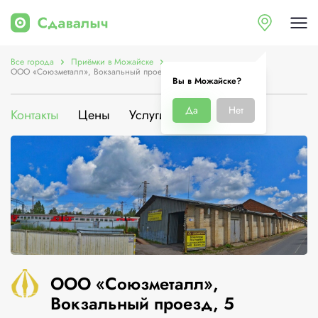
Все города
Приёмки в Можайске
ООО «Союзметалл», Вокзальный проезд, 5
Вы в Можайске?
Да
Нет
Контакты
Цены
Услуги
О компании
ООО «Союзметалл»,
Вокзальный проезд, 5