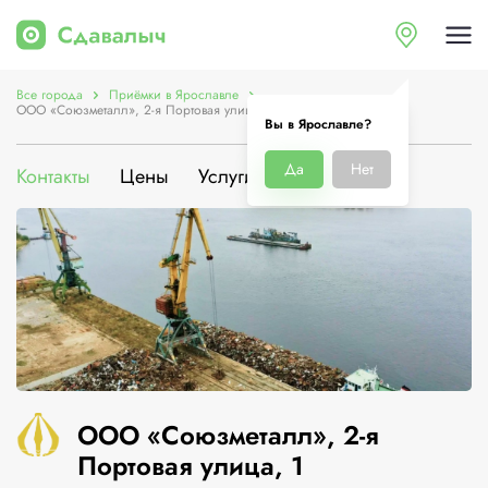
Все города
Приёмки в Ярославле
ООО «Союзметалл», 2-я Портовая улица, 1
Вы в Ярославле?
Да
Нет
Контакты
Цены
Услуги
О компании
ООО «Союзметалл», 2-я
Портовая улица, 1