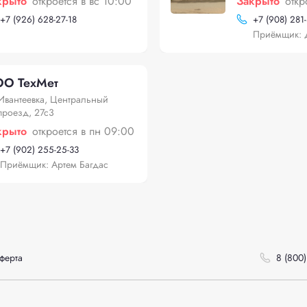
крыто
откроется в вс 10:00
Закрыто
откр
+
7 (926) 628-27-18
+
7 (908) 281
Приёмщик: 
О ТехМет
Ивантеевка, Центральный
проезд, 27с3
крыто
откроется в пн 09:00
+
7 (902) 255-25-33
Приёмщик: Артем Багдас
ферта
8 (800)