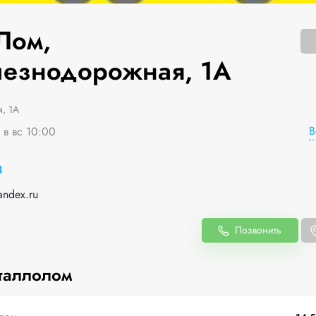
Лом,
езнодорожная, 1А
, 1А
В
 в вс 10:00
8
andex.ru
Позвонить
таллолом