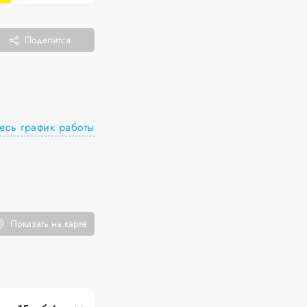
Поделится
есь график работы
Показать на карте