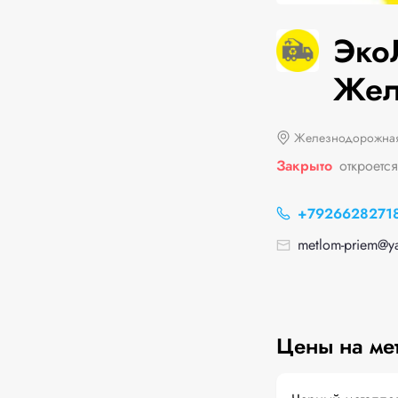
Эко
Жел
Железнодорожная
Закрыто
откроется
+7926628271
metlom-priem@y
Цены на ме