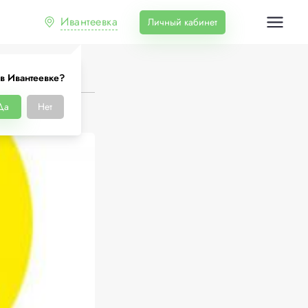
Ивантеевка
Личный кабинет
в Ивантеевке?
Да
Нет