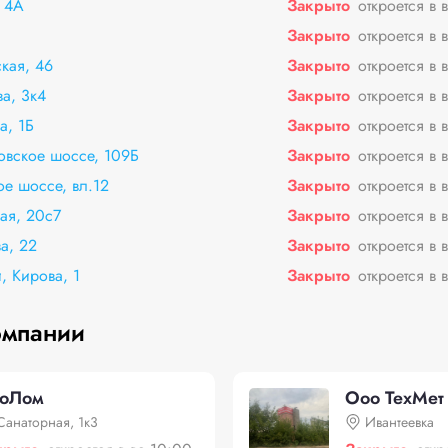
, 4А
Закрыто
откроется в 
Закрыто
откроется в 
кая, 46
Закрыто
откроется в 
а, 3к4
Закрыто
откроется в 
а, 1Б
Закрыто
откроется в 
овское шоссе, 109Б
Закрыто
откроется в 
е шоссе, вл.12
Закрыто
откроется в 
ая, 20с7
Закрыто
откроется в 
а, 22
Закрыто
откроется в 
, Кирова, 1
Закрыто
откроется в 
омпании
оЛом
Ооо ТехМет
Санаторная, 1к3
Ивантеевка