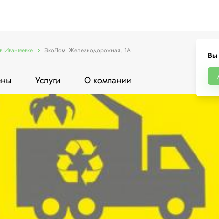
в Ивантеевке
ЭкоЛом, Железнодорожная, 1А
Вы 
ены
Услуги
О компании