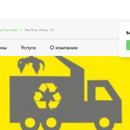
в Королеве
ЭкоЛом, Мира, 33
В
ены
Услуги
О компании