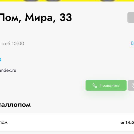
Лом, Мира, 33
В
 в сб 10:00
8
andex.ru
Позвонить
таллолом
лом
от 14.