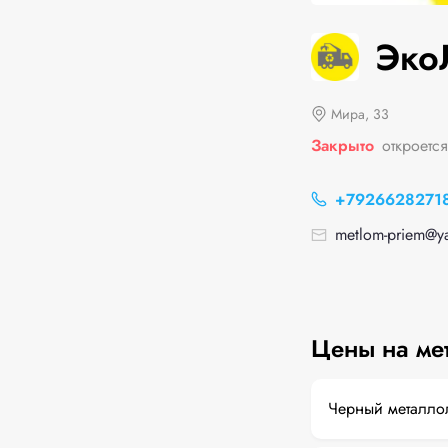
Эко
Мира, 33
Закрыто
откроется
+7926628271
metlom-priem@y
Цены на ме
Черный металло