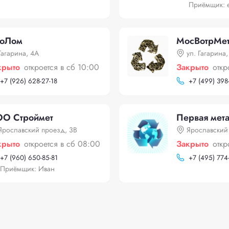
Приёмщик: 
оЛом
МосВотрМе
Гагарина, 4А
yл. Гагарина,
крыто
откроется в сб 10:00
Закрыто
откр
+
7 (926) 628-27-18
+
7 (499) 398
О Строймет
Первая мет
Ярославский проезд, 3В
Ярославский 
крыто
откроется в сб 08:00
Закрыто
откр
+
7 (960) 650-85-81
+
7 (495) 774
Приёмщик: Иван