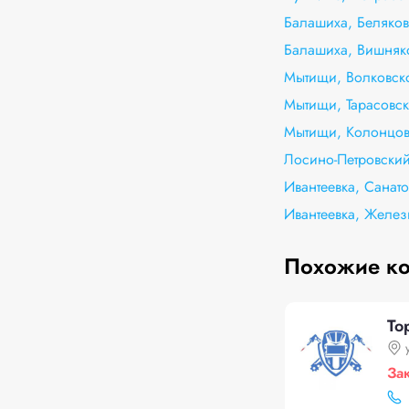
Балашиха, Беляков
Балашиха, Вишняк
Мытищи, Волковско
Мытищи, Тарасовск
Мытищи, Колонцов
Лосино-Петровский
Ивантеевка, Санато
Ивантеевка, Желе
Похожие к
To
За