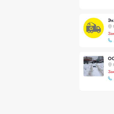
Эк
За
ОО
За