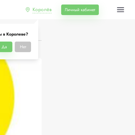
Королёв
Личный кабинет
ы в Королеве?
Да
Нет