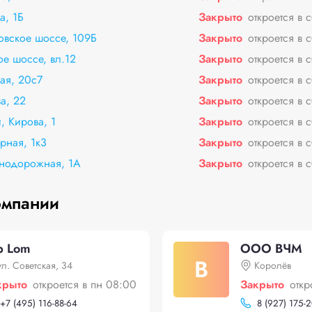
а, 1Б
Закрыто
откроется в 
овское шоссе, 109Б
Закрыто
откроется в 
е шоссе, вл.12
Закрыто
откроется в 
ая, 20с7
Закрыто
откроется в 
а, 22
Закрыто
откроется в 
, Кирова, 1
Закрыто
откроется в 
рная, 1к3
Закрыто
откроется в 
знодорожная, 1А
Закрыто
откроется в 
омпании
p Lom
ООО ВЧМ
В
ул. Советская, 34
Королёв
крыто
откроется в пн 08:00
Закрыто
откр
+
7 (495) 116-88-64
8 (927) 175-