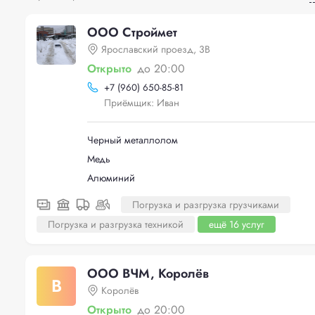
ООО Строймет
Ярославский проезд, 3В
Открыто
до 20:00
+
7 (960) 650-85-81
Приёмщик: Иван
Черный металлолом
Медь
Алюминий
Погрузка и разгрузка грузчиками
Погрузка и разгрузка техникой
ещё 16 услуг
ООО ВЧМ, Королёв
В
Королёв
Открыто
до 20:00