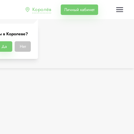
Королёв
Личный кабинет
ы в Королеве?
Да
Нет