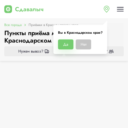
Все города
Приёмки в Краснодарском крае
Пункты приёма металлолома в
Вы в Краснодарском крае?
Краснодарском крае
Да
Нет
Нужен вывоз?
Нужен демонтаж?