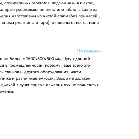
, строительных агрегатов, подъемники в шахтах,
 которые удерживают антенны или табло… Цена за
делия изготовлены из чистой стали (без примесей),
, следы ржавчины и гари), очищены от песка, пыли
114 приёмок
ми не больше 1500х500х500 мм. Чугун данной
ся в промышленности, поэтому чаще всего это
ты станков и другого оборудования, части
 плитка и различные емкости. Засор не должен
 сдачей в пункт приема изделия лучше почистить и
ементы.