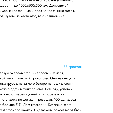
льной лом, часто — тонколистовые изделия с
азмеры — до 1500х500х500 мм. Допустимый
римеры: кровельные и профилированные листы,
ов, кузовные части авто, вентиляционные
66 приёмок
первую очередь стальные тросы и канаты,
ной металлической проволоки. Они нужны для
ых грузов, из-за чего быстро изнашиваются и
 можно сдать в пункт приема. Есть ряд условий:
ть в моток перед сдачей или порезать на
дного мотка не должен превышать 100 см, масса —
не больше 5 %. Лом категории 13А чаще всего
ах и стройплощадках. Сдаваемым ломом могут быть