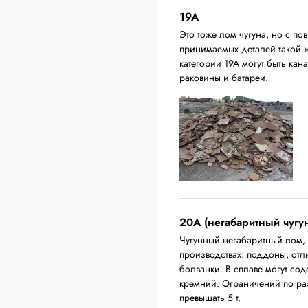
19A
Это тоже лом чугуна, но с 
принимаемых деталей такой 
категории 19А могут быть ка
раковины и батареи.
20A (негабаритный чугу
Чугунный негабаритный лом,
производствах: поддоны, отл
болванки. В сплаве могут сод
кремний. Ограничений по ра
превышать 5 т.