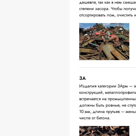
дешевле, так как в нем смеш
степени засора. Чтобы получ
отсортировать лом, очистить
3А
Изделия категории 3Арм — эт
конструкций, металлопрофили,
встречается на промышленных
должны быть ровные, не спут
10 мм, длина прутьев — мень
числе от бетона.