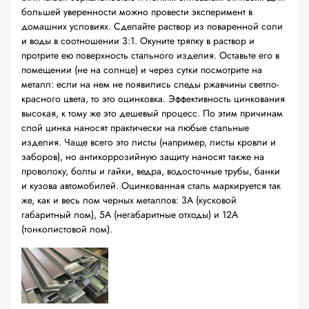
большей уверенности можно провести эксперимент в
домашних условиях. Сделайте раствор из поваренной соли
и воды в соотношении 3:1. Окуните тряпку в раствор и
протрите ею поверхность стального изделия. Оставьте его в
помещении (не на солнце) и через сутки посмотрите на
металл: если на нем не появились следы ржавчины светло-
красного цвета, то это оцинковка. Эффективность цинкования
высокая, к тому же это дешевый процесс. По этим причинам
слой цинка наносят практически на любые стальные
изделия. Чаще всего это листы (например, листы кровли и
заборов), но антикоррозийную защиту наносят также на
проволоку, болты и гайки, ведра, водосточные трубы, банки
и кузова автомобилей. Оцинкованная сталь маркируется так
же, как и весь лом черных металлов: 3А (кусковой
габаритный лом), 5А (негабаритные отходы) и 12А
(тонколистовой лом).