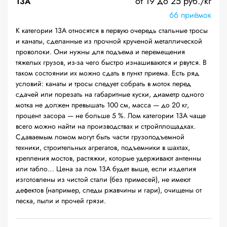
от 19 до 25 руб./кг
13А
66 приёмок
К категории 13А относятся в первую очередь стальные тросы
и канаты, сделанные из прочной крученой металлической
проволоки. Они нужны для подъема и перемещения
тяжелых грузов, из-за чего быстро изнашиваются и рвутся. В
таком состоянии их можно сдать в пункт приема. Есть ряд
условий: канаты и тросы следует собрать в моток перед
сдачей или порезать на габаритные куски, диаметр одного
мотка не должен превышать 100 см, масса — до 20 кг,
процент засора — не больше 5 %. Лом категории 13А чаще
всего можно найти на производствах и стройплощадках.
Сдаваемым ломом могут быть части грузоподъемной
техники, строительных агрегатов, подъемники в шахтах,
крепления мостов, растяжки, которые удерживают антенны
или табло… Цена за лом 13А будет выше, если изделия
изготовлены из чистой стали (без примесей), не имеют
дефектов (например, следы ржавчины и гари), очищены от
песка, пыли и прочей грязи.