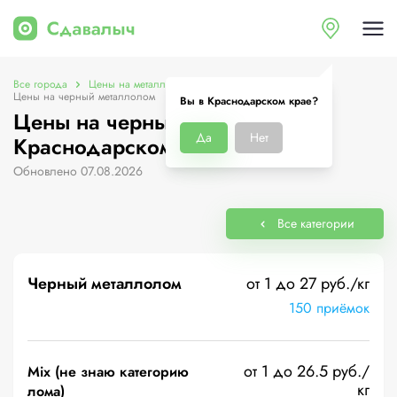
Все города
Цены на металлолом в Краснодарском крае
Цены на черный металлолом
Вы в Краснодарском крае?
Цены на черный металлолом в
Да
Нет
Краснодарском крае
Обновлено 07.08.2026
Все категории
Черный металлолом
от 1 до 27 руб./кг
150 приёмок
от 1 до 26.5 руб./
Mix (не знаю категорию
кг
лома)