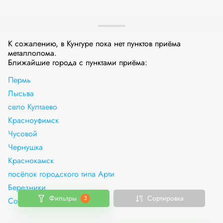
К сожалению, в Кунгуре пока нет пунктов приёма
металлолома.
Ближайшие города с пунктами приёма:
Пермь
Лысьва
село Култаево
Красноуфимск
Чусовой
Чернушка
Краснокамск
посёлок городского типа Арти
Березники
Фильтры
Сортировка
3
Соликамск