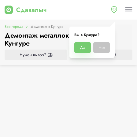
Все города
Демонтаж в Кунгуре
Демонтаж металлоконструкций в
Вы в Кунгуре?
Кунгуре
Да
Нет
Нужен вывоз?
Все приёмки