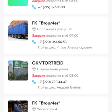
Закрыто
откроется в сб 08:00
+
7 (919) 176-31-33
ГК "ВторМет"
Соловьиная улица, 72
Закрыто
откроется в сб 09:00
+
7 (920) 061-56-53
Приёмщик: Игорь Александрович
GKVTORTREID
Станционная улица
Закрыто
откроется в сб 08:00
+
7 (920) 720-44-47
Приёмщик: Андрей Глебов
ГК "ВторМет"
Ухтомского 41