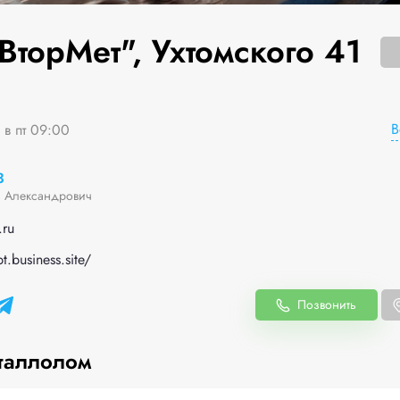
ВторМет", Ухтомского 41
В
 в пт 09:00
3
 Александрович
ru
t.business.site/
Позвонить
таллолом