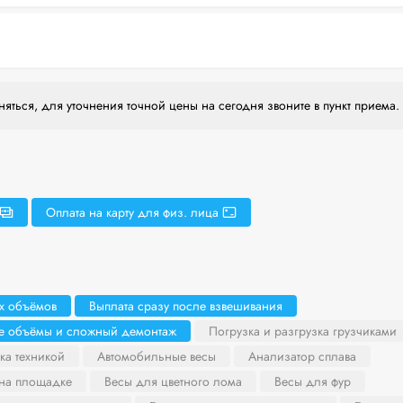
яться, для уточнения точной цены на сегодня звоните в пункт приема.
Оплата на карту для физ. лица
х объёмов
Выплата сразу после взвешивания
ие объёмы и сложный демонтаж
Погрузка и разгрузка грузчиками
ка техникой
Автомобильные весы
Анализатор сплава
 на площадке
Весы для цветного лома
Весы для фур