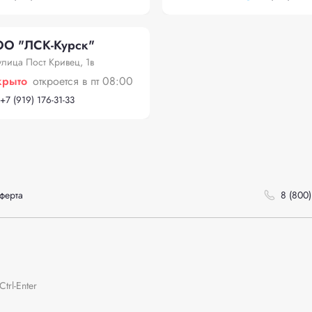
О "ЛСК-Курск"
улица Пост Кривец, 1в
крыто
откроется в пт 08:00
+
7 (919) 176-31-33
ферта
8 (800)
rl-Enter