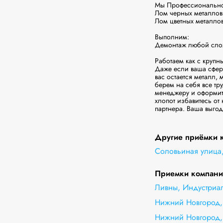
Мы Профессионально 
Лом черных металлов 
Лом цветных металлов 
Выполним:

Демонтаж любой сложн
Работаем как с крупн
Даже если ваша сфера
вас остается металл,
берем на себя все тр
менеджеру и оформить
хлопот избавитесь от
партнера. Ваша выго
Другие приёмки к
Соловьиная улица,
Приемки компании
Ливны, Индустриа
Нижний Новгород, 
Нижний Новгород,