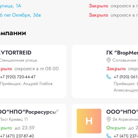
улица, 1А
Закрыто
откроется в 
6 лет Октября, 36в
Закрыто
откроется в 
омпании
VTORTREID
ГК "ВторМе
Станционная улица
Соловьиная 
крыто
откроется в пт 08:00
Закрыто
откр
+
7 (920) 720-44-47
+
7 (920) 061
Приёмщик: Андрей Глебов
Приёмщик: 
Александро
О"НПО"Росресурсы"
ООО"НПО"Р
Н
Пост Кривец 11
3я Агрегатна
крыто
до 23:59
Открыто
до 
+
7 (471) 237-87-40
+
7 (471) 237