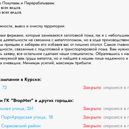
Покупаем и Перерабатываем: 

всех видов.

всех видов.

ости, вывоз и очистку территории.

ыми фирмами, которые занимаются заготовкой лома, так и с небольшим
 деятельности не связанна с металлоломом, но в ходе производственн
 мы приедем и заберем его избавив вас от лишних хлопот. Самое главно
удности, связанные с подготовкой и транспортировкой лома. Вам нужно 
 заявку, все остальное сделают наши специалисты. Обратившись к нам,
 ненужной вам груды металла, но и найдете в нашем лице надежного и
да очевидна. Минимум усилий, максимум прибыли.

омпании в Курске:
 72
Закрыто
откроется в 
 ГК "ВторМет" в других городах:
льная улица, 2И
Закрыто
откроется в 
Порт-Артурская улица, 1В
Закрыто
откроется в 
 Сормовский район
Закрыто
откроется в 