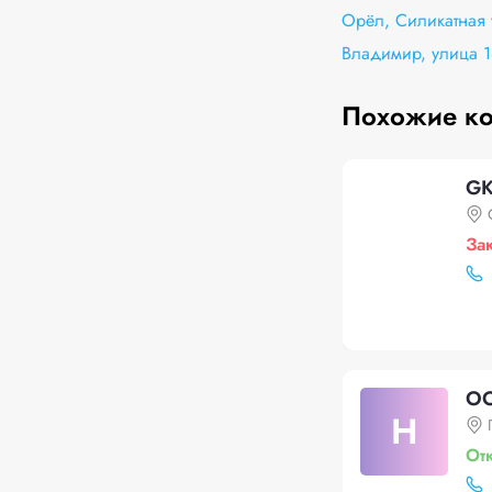
Орёл, Силикатная 
Владимир, улица 1
Похожие к
GK
За
ОО
Н
От