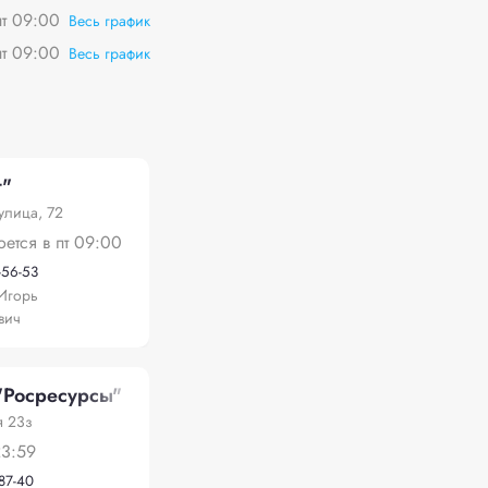
пт 09:00
Весь график
пт 09:00
Весь график
т"
улица, 72
оется в пт 09:00
-56-53
Игорь
вич
осресурсы"
я 23з
23:59
-87-40