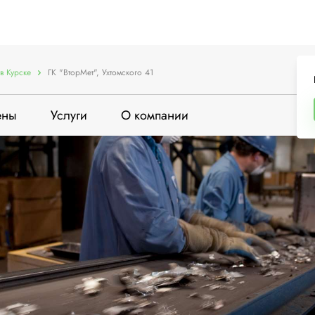
в Курске
ГК "ВторМет", Ухтомского 41
ены
Услуги
О компании