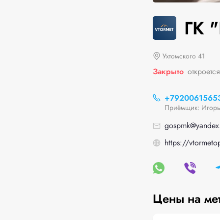
ГК "
Ухтомского 41
Закрыто
откроется
+7920061565
Приёмщик: Игорь
gospmk@yandex.
https://vtormetop
Цены на ме