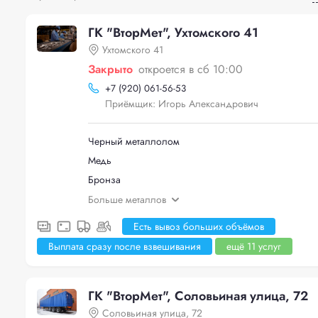
ГК "ВторМет", Ухтомского 41
Ухтомского 41
Закрыто
откроется в сб 10:00
+
7 (920) 061-56-53
Приёмщик: Игорь Александрович
Черный металлолом
Медь
Бронза
Больше металлов
Есть вывоз больших объёмов
Выплата сразу после взвешивания
ещё 11 услуг
ГК "ВторМет", Соловьиная улица, 72
Соловьиная улица, 72