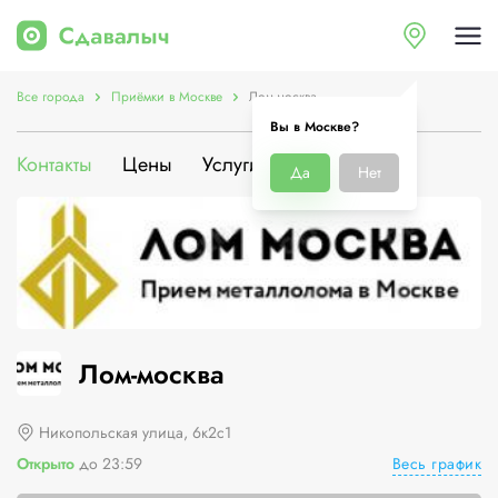
Все города
Приёмки в Москве
Лом-москва
Вы в Москве?
Контакты
Цены
Услуги
О компании
Да
Нет
Лом-москва
Никопольская улица, 6к2с1
Весь график
Открыто
до 23:59