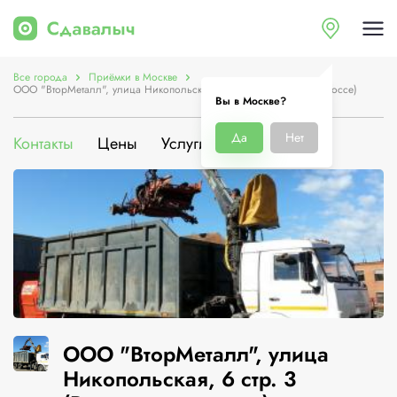
Все города
Приёмки в Москве
ООО "ВторМеталл", улица Никопольская, 6 стр. 3 (Варшавское шоссе)
Вы в Москве?
Да
Нет
Контакты
Цены
Услуги
О компании
ООО "ВторМеталл", улица
Никопольская, 6 стр. 3