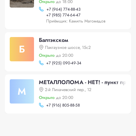
Открыто
до 18:00
+
7 (964) 774-88-43
+
7 (985) 774-64-47
Приёмщик: Камиль Магомедов
Балтэкском
Б
Пакгаузное шоссе, 15с2
Открыто
до 20:00
+
7 (925) 090-49-34
МЕТАЛЛОЛОМА - НЕТ! - пункт прием
М
2-й Лихачевский пер., 12
Открыто
до 20:00
+
7 (916) 805-88-58