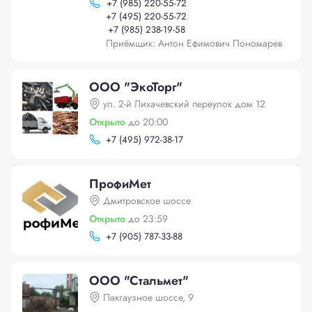
+
7 (985) 220-55-72
+
7 (495) 220-55-72
+
7 (985) 238-19-58
Приёмщик: Антон Ефимович Пономарев
ООО "ЭкоТорг"
ул. 2-й Лихачевский переулок дом 12
Открыто
до 20:00
+
7 (495) 972-38-17
ПрофиМет
Дмитровское шоссе
Открыто
до 23:59
+
7 (905) 787-33-88
ООО "Стальмет"
Пакгаузное шоссе, 9