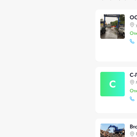
ОО
От
С-
С
От
Вт