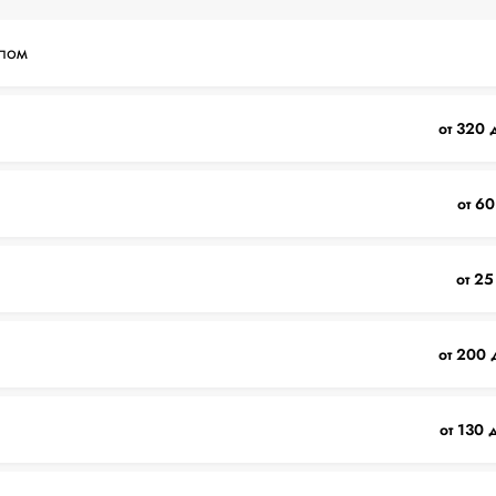
лом
от 320 
от 60
от 25
от 200 
от 130 