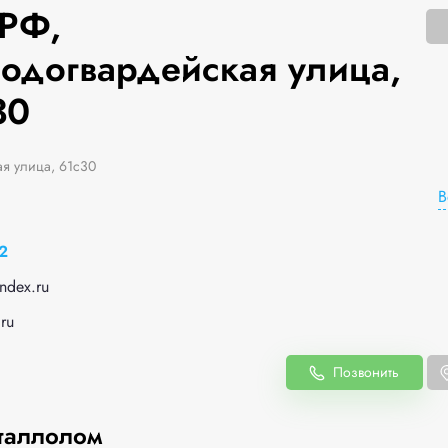
РФ,
одогвардейская улица,
30
я улица, 61с30
В
2
ndex.ru
.ru
Позвонить
таллолом