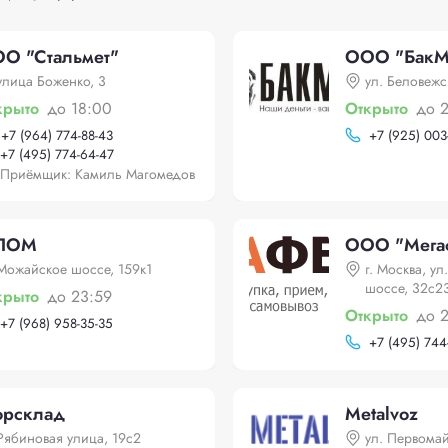
О "Стальмет"
ООО "БакМ
улица Боженко, 3
ул. Беловежс
крыто
до 18:00
Открыто
до 
+
7 (964) 774-88-43
+
7 (925) 003
+
7 (495) 774-64-47
Приёмщик: Камиль Магомедов
ЛОМ
OOO "Мега
Можайское шоссе, 159к1
г. Москва, у
шоссе, 32с2
крыто
до 23:59
Открыто
до 
+
7 (968) 958-35-35
+
7 (495) 744
орсклад
Metalvoz
Рябиновая улица, 19с2
ул. Первомай