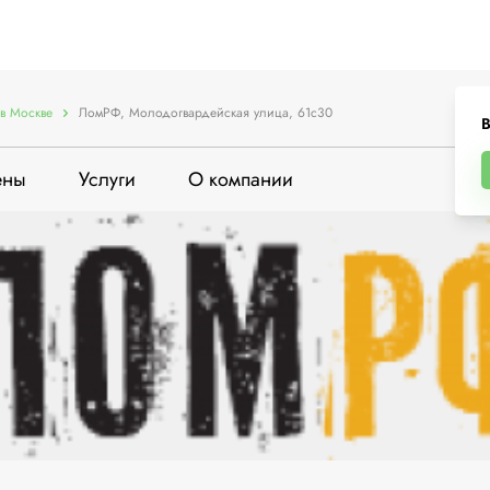
в Москве
ЛомРФ, Молодогвардейская улица, 61с30
В
ены
Услуги
О компании