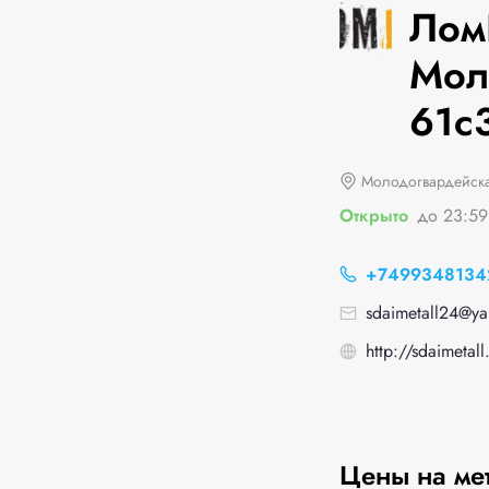
Лом
Мол
61с
Молодогвардейска
Открыто
до 23:59
+7499348134
sdaimetall24@ya
http://sdaimetall
Цены на ме