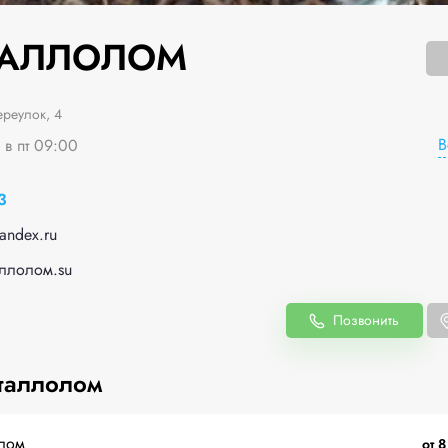
ТАЛЛОЛОМ
ереулок, 4
В
 в пт 09:00
3
andex.ru
аллолом.su
Позвонить
таллолом
лом
от 8