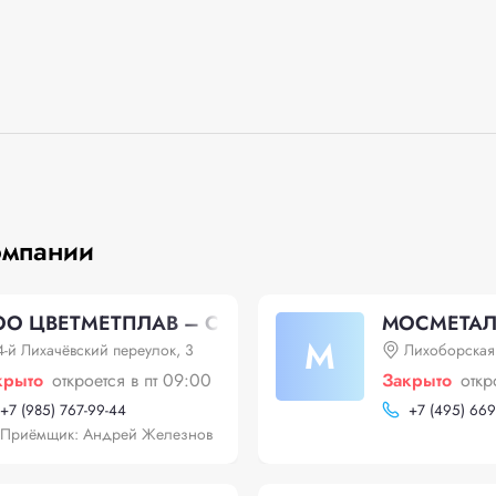
омпании
О ЦВЕТМЕТПЛАВ – Скупка кабеля
МОСМЕТА
М
4-й Лихачёвский переулок, 3
Лихоборская
крыто
откроется в пт 09:00
Закрыто
откр
+
7 (985) 767-99-44
+
7 (495) 669
Приёмщик: Андрей Железнов