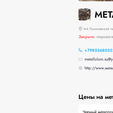
МЕ
4-й Лихачевский п
Закрыто
откроется
+7985368032
metallolom.su@y
http://www.мет
Цены на ме
Черный металло