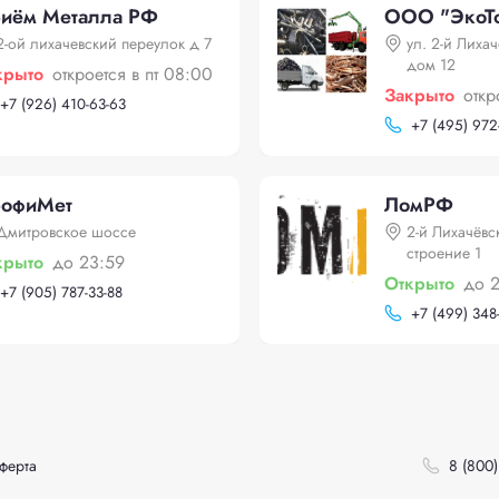
иём Металла РФ
ООО "ЭкоТ
2-ой лихачевский переулок д 7
ул. 2-й Лиха
дом 12
крыто
откроется в пт 08:00
Закрыто
откр
+
7 (926) 410-63-63
+
7 (495) 972
офиМет
ЛомРФ
Дмитровское шоссе
2-й Лихачёвс
строение 1
крыто
до 23:59
Открыто
до 
+
7 (905) 787-33-88
+
7 (499) 348
ферта
8 (800)