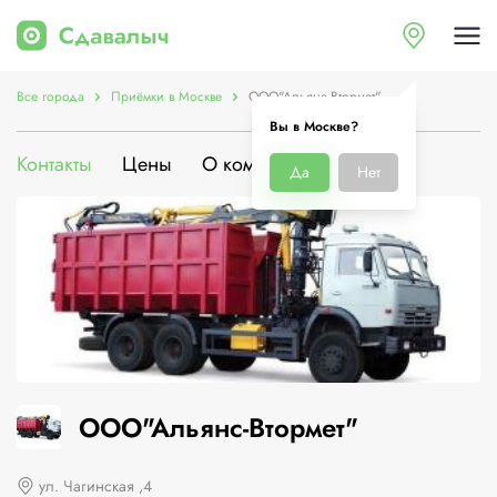
Все города
Приёмки в Москве
ООО"Альянс-Втормет"
Вы в Москве?
Контакты
Цены
О компании
Да
Нет
ООО"Альянс-Втормет"
ул. Чагинская ,4