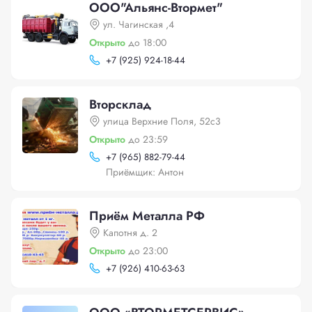
ООО"Альянс-Втормет"
ул. Чагинская ,4
Открыто
до 18:00
+
7 (925) 924-18-44
Вторсклад
улица Верхние Поля, 52с3
Открыто
до 23:59
+
7 (965) 882-79-44
Приёмщик: Антон
Приём Металла РФ
Капотня д. 2
Открыто
до 23:00
+
7 (926) 410-63-63