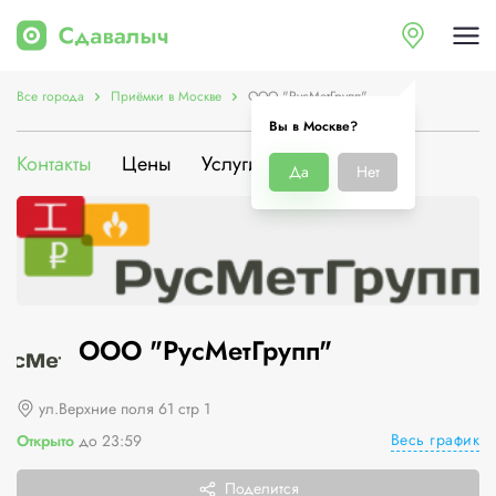
Все города
Приёмки в Москве
ООО "РусМетГрупп"
Вы в Москве?
Контакты
Цены
Услуги
О компании
Да
Нет
ООО "РусМетГрупп"
ул.Верхние поля 61 стр 1
Весь график
Открыто
до 23:59
Поделится