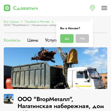
Все города
Приёмки в Москве
ООО "ВторМеталл", Нагатинская набережная, дом 43В
Вы в Москве?
Да
Нет
Контакты
Цены
Услуги
О компании
ООО "ВторМеталл",
Нагатинская набережная, дом