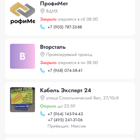
ПрофиМет
ВДНХ
Закрыто
откроется в сб 08:00
+
7 (905) 787-33-88
Вторсталь
В
Проектируемый проезд
Закрыто
откроется в пн 08:00
+
7 (968) 074-58-41
Кабель Эксперт 24
улица Сокольнический Вал, 37/10с8
Открыто
до 23:59
+
7 (964) 143-94-43
+
7 (495) 241-31-06
Приёмщик: Максим