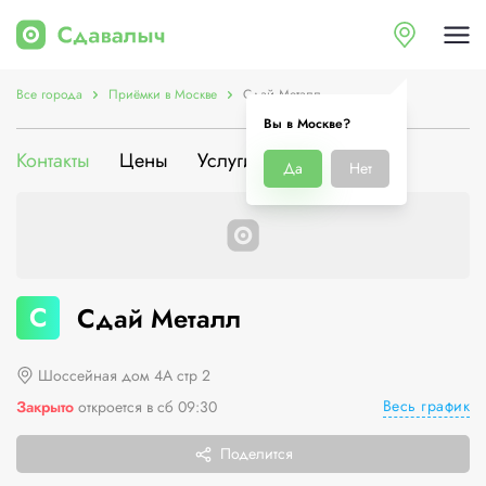
Все города
Приёмки в Москве
Сдай Металл
Вы в Москве?
Контакты
Цены
Услуги
О компании
Да
Нет
С
Сдай Металл
Шоссейная дом 4А стр 2
Весь график
Закрыто
откроется в сб 09:30
Поделится