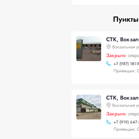
Пункты
СТК, Вокзал
Вокзальная у
Закрыто
откр
+
7 (987) 181-
Приёмщик: 
СТК, Вокзал
Вокзальная у
Закрыто
откр
+
7 (919) 647-
Приёмщик: 