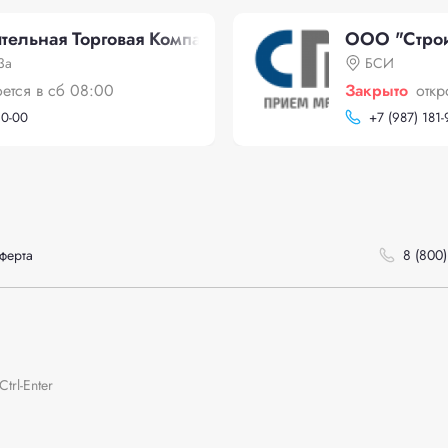
ельная Торговая Компания", Вокзальная 13а
ООО "Строи
3а
БСИ
оется в сб 08:00
Закрыто
откр
90-00
+
7 (987) 181
ферта
8 (800)
rl-Enter