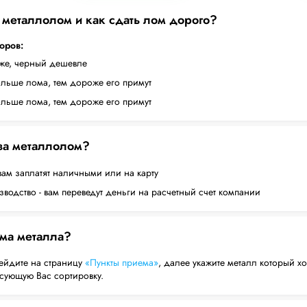
а металлолом и как сдать лом дорого?
торов:
оже, черный дешевле
ольше лома, тем дороже его примут
ольше лома, тем дороже его примут
 за металлолом?
вам заплатят наличными или на карту
водство - вам переведут деньги на расчетный счет компании
ема металла?
ейдите на страницу
«Пункты приема»
, далее укажите металл который хо
есующую Вас сортировку.