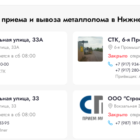
 приема и вывоза металлолома в Нижн
ьная улица, 33А
СТК, 6-я П
лица, 33А
6-я Промышл
оется в сб 08:00
Закрыто
откр
90-00
+
7 (917) 934
+
7 (917) 280
СТК
Приёмщик: 
ьная улица, 33
ООО "Строи
лица, 33
Вокзальная 
оется в сб 08:00
Закрыто
откр
33-95
+
7 (987) 181
Олег