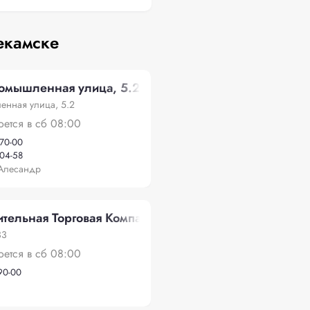
екамске
ромышленная улица, 5.2
енная улица, 5.2
оется в сб 08:00
-70-00
-04-58
Алесандр
тельная Торговая Компания", Вокзальная 33
33
оется в сб 08:00
-90-00