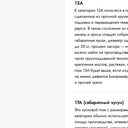
13А
К категории 13А относятся в 
сделанные из прочной круче
подъема и перемещения тяжел
рвутся. В таком состоянии их
канаты и тросы следует собра
габаритные куски, диаметр о
до 20 кг, процент засора — 
можно найти на производств
части грузоподъемной техники
крепления мостов, растяжки,
лом 13А будет выше, если из
не имеют дефектов (например
и прочей грязи.
17А (габаритный чугун)
Это кусковой лом с размера
категории обычно использует
отходы производства, элемен
электродвигателей, чугунная