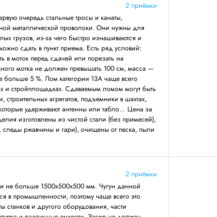
2 приёмки
первую очередь стальные тросы и канаты,
ной металлической проволоки. Они нужны для
ых грузов, из-за чего быстро изнашиваются и
 можно сдать в пункт приема. Есть ряд условий:
ть в моток перед сдачей или порезать на
дного мотка не должен превышать 100 см, масса —
не больше 5 %. Лом категории 13А чаще всего
ах и стройплощадках. Сдаваемым ломом могут быть
, строительных агрегатов, подъемники в шахтах,
 которые удерживают антенны или табло… Цена за
делия изготовлены из чистой стали (без примесей),
, следы ржавчины и гари), очищены от песка, пыли
2 приёмки
ми не больше 1500х500х500 мм. Чугун данной
ся в промышленности, поэтому чаще всего это
ты станков и другого оборудования, части
 плитка и различные емкости. Засор не должен