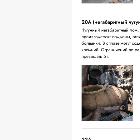
20A (негабаритный чугу
Чугунный негабаритный лом,
производствах: поддоны, отл
болванки. В сплаве могут сод
кремний. Ограничений по ра
превышать 5 т.
22A