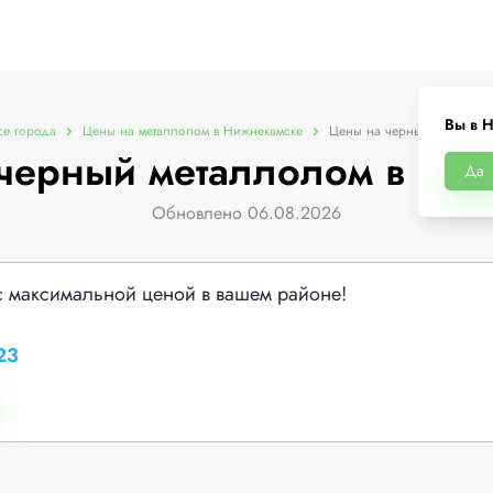
Вы в 
се города
Цены на металлолом в Нижнекамске
Цены на черный металлол
черный металлолом в Ни
Да
Обновлено 06.08.2026
с максимальной ценой в вашем районе!
23