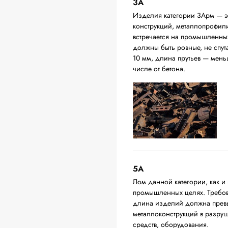
3А
Изделия категории 3Арм — эт
конструкций, металлопрофили,
встречается на промышленных
должны быть ровные, не спут
10 мм, длина прутьев — мень
числе от бетона.
5А
Лом данной категории, как и 
промышленных целях. Требова
длина изделий должна превыш
металлоконструкций в разруш
средств, оборудования.