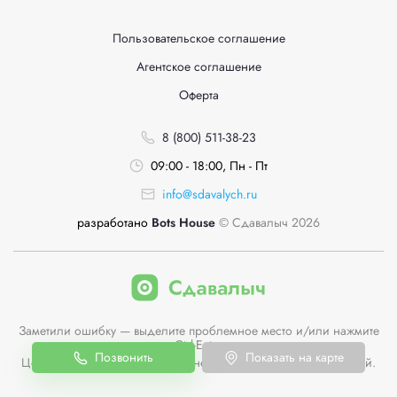
Пользовательское соглашение
Агентское соглашение
Оферта
8 (800) 511-38-23
09:00 - 18:00, Пн - Пт
info@sdavalych.ru
разработано
Bots House
© Сдавалыч 2026
Заметили ошибку — выделите проблемное место и/или нажмите
Ctrl-Enter
Позвонить
Показать на карте
Цены пунктов приема на сайте не являются публичной офертой.