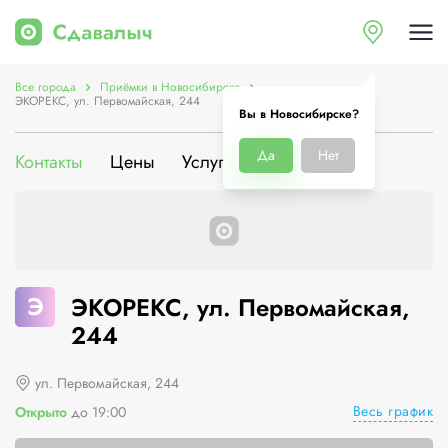
Все города
Приёмки в Новосибирске
ЭКОРЕКС, ул. Первомайская, 244
Вы в Новосибирске?
Да
Нет
Контакты
Цены
Услуги
О компании
Э
ЭКОРЕКС, ул. Первомайская,
244
ул. Первомайская, 244
Весь график
Открыто
до 19:00