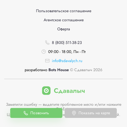
Пользовательское соглашение
Агентское соглашение
Оферта
8 (800) 511-38-23
09:00 - 18:00, Пн - Пт
info@sdavalych.ru
разработано
Bots House
© Сдавалыч 2026
Заметили ошибку — выделите проблемное место и/или нажмите
Ctrl-Enter
Позвонить
Показать на карте
Цены пунктов приема на сайте не являются публичной офертой.