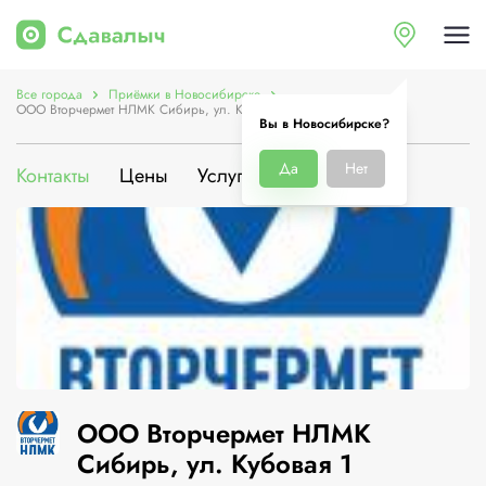
Все города
Приёмки в Новосибирске
ООО Вторчермет НЛМК Сибирь, ул. Кубовая 1
Вы в Новосибирске?
Да
Нет
Контакты
Цены
Услуги
О компании
ООО Вторчермет НЛМК
Сибирь, ул. Кубовая 1