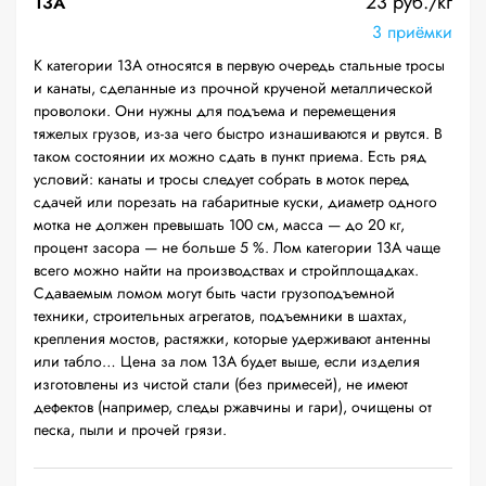
23 руб./кг
13А
3 приёмки
К категории 13А относятся в первую очередь стальные тросы
и канаты, сделанные из прочной крученой металлической
проволоки. Они нужны для подъема и перемещения
тяжелых грузов, из-за чего быстро изнашиваются и рвутся. В
таком состоянии их можно сдать в пункт приема. Есть ряд
условий: канаты и тросы следует собрать в моток перед
сдачей или порезать на габаритные куски, диаметр одного
мотка не должен превышать 100 см, масса — до 20 кг,
процент засора — не больше 5 %. Лом категории 13А чаще
всего можно найти на производствах и стройплощадках.
Сдаваемым ломом могут быть части грузоподъемной
техники, строительных агрегатов, подъемники в шахтах,
крепления мостов, растяжки, которые удерживают антенны
или табло… Цена за лом 13А будет выше, если изделия
изготовлены из чистой стали (без примесей), не имеют
дефектов (например, следы ржавчины и гари), очищены от
песка, пыли и прочей грязи.