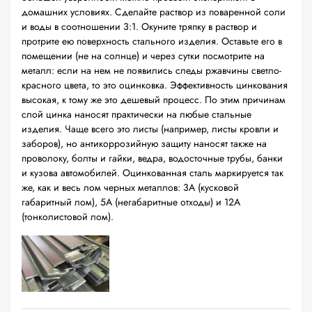
домашних условиях. Сделайте раствор из поваренной соли
и воды в соотношении 3:1. Окуните тряпку в раствор и
протрите ею поверхность стального изделия. Оставьте его в
помещении (не на солнце) и через сутки посмотрите на
металл: если на нем не появились следы ржавчины светло-
красного цвета, то это оцинковка. Эффективность цинкования
высокая, к тому же это дешевый процесс. По этим причинам
слой цинка наносят практически на любые стальные
изделия. Чаще всего это листы (например, листы кровли и
заборов), но антикоррозийную защиту наносят также на
проволоку, болты и гайки, ведра, водосточные трубы, банки
и кузова автомобилей. Оцинкованная сталь маркируется так
же, как и весь лом черных металлов: 3А (кусковой
габаритный лом), 5А (негабаритные отходы) и 12А
(тонколистовой лом).