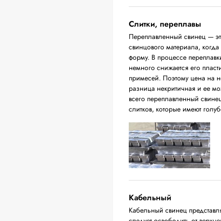
Слитки, переплавы
Переплавленный свинец — это
свинцового материала, когда
форму. В процессе переплавки
немного снижается его пласт
примесей. Поэтому цена на н
разница некритичная и ее м
всего переплавленный свинец
слитков, которые имеют голуб
Кабельный
Кабельный свинец представл
следует освободить от верхн