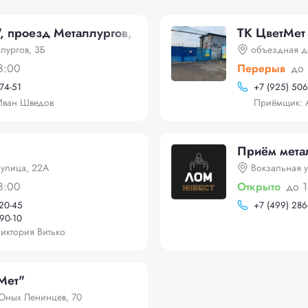
 проезд Металлургов, 3Б
ТК ЦветМет
лургов, 3Б
объездная до
8:00
Перерыв
до 
-74-51
+
7 (925) 506
Иван Шведов
Приёмщик: 
Приём метал
улица, 22А
Вокзальная у
8:00
Открыто
до 
-20-45
+
7 (499) 286
-90-10
иктория Витько
Мет"
 Юных Ленинцев, 70