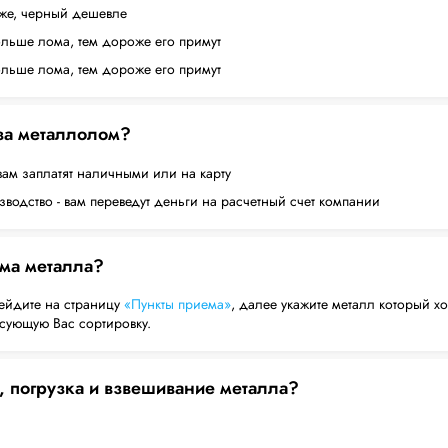
оже, черный дешевле
ольше лома, тем дороже его примут
ольше лома, тем дороже его примут
 за металлолом?
вам заплатят наличными или на карту
водство - вам переведут деньги на расчетный счет компании
ема металла?
ейдите на страницу
«Пункты приема»
, далее укажите металл который хо
есующую Вас сортировку.
, погрузка и взвешивание металла?