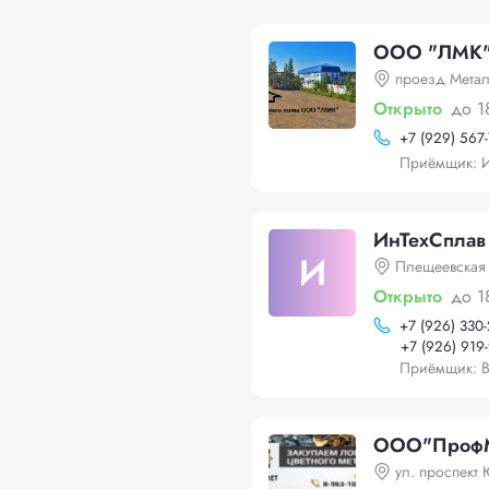
ООО "ЛМК",
проезд Метал
Открыто
до 1
+
7 (929) 567
Приёмщик: 
ИнТехСплав
И
Плещеевская 
Открыто
до 1
+
7 (926) 330
+
7 (926) 919
Приёмщик: В
ООО"Проф
ул. проспект