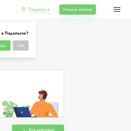
Подольск
Личный кабинет
 в Подольске?
ке
Да
Нет
Все категории