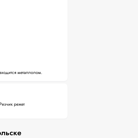
аходится металлолом.
Резчик режет
ольске