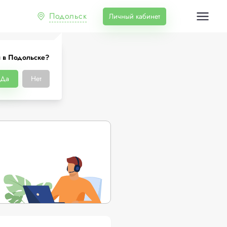
Подольск
Личный кабинет
 в Подольске?
ке
Да
Нет