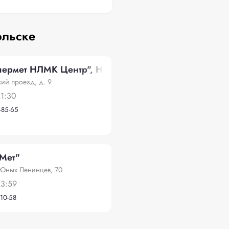
ольске
ермет НЛМК Центр", Нефтебазовский проезд, д. 9
ий проезд, д. 9
1:30
-85-65
Мет"
 Юных Ленинцев, 70
23:59
-10-58