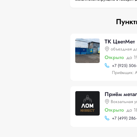
Пункт
ТК ЦветМет
объездная до
Открыто
до 1
+
7 (925) 506
Приёмщик: 
Приём метал
Вокзальная у
Открыто
до 1
+
7 (499) 286