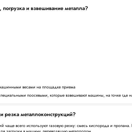
, погрузка и взвешивание металла?
машинными весами на площадке приема
пециальными поосевыми, которые взвешивают машины, на точке где н
 и резка металлоконструкций?
й чаще всего используют газовую резку: смесь кислорода и пропана. 
для загрузки в машину, перевозящую металлолом.