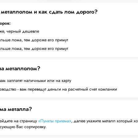
а металлолом и как сдать лом дорого?
торов:
оже, черный дешевле
ольше лома, тем дороже его примут
ольше лома, тем дороже его примут
 за металлолом?
вам заплатят наличными или на карту
водство - вам переведут деньги на расчетный счет компании
ема металла?
ейдите на страницу
«Пункты приема»
, далее укажите металл который хо
есующую Вас сортировку.