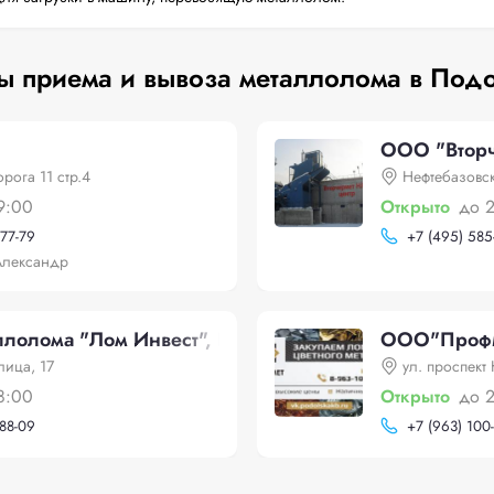
ы приема и вывоза металлолома в Под
ООО "Вторч
рога 11 стр.4
Нефтебазовск
9:00
Открыто
до 2
-77-79
+
7 (495) 585
Александр
лолома "Лом Инвест", Вокзальная улица, 17
ООО"Проф
лица, 17
ул. проспект
8:00
Открыто
до 
-88-09
+
7 (963) 100