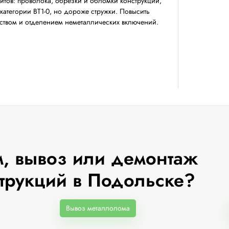
тов: проволока, обрезки и обломки конструкций,
категории ВТ1-0, но дороже стружки. Повысить
твом и отделением неметаллических включений.
, вывоз или демонтаж
трукций в Подольске?
Вывоз металлолома