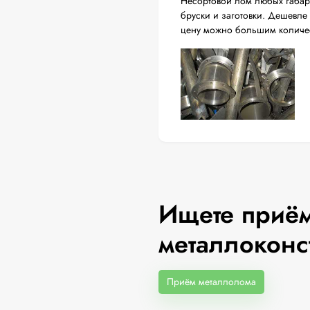
Несортовой лом любых габари
бруски и заготовки. Дешевле 
цену можно большим количес
Ищете приём
металлоконс
Приём металлолома