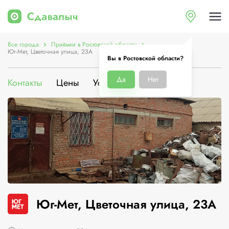
Все города
Приёмки в Ростовской области
Юг-Мет, Цветочная улица, 23А
Вы в Ростовской области?
Да
Нет
Контакты
Цены
Услуги
О компании
Юг-Мет, Цветочная улица, 23А