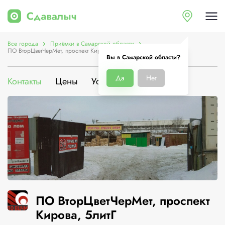
Все города
Приёмки в Самарской области
ПО ВторЦветЧерМет, проспект Кирова, 5литГ
Вы в Самарской области?
Да
Нет
Контакты
Цены
Услуги
О компании
ПО ВторЦветЧерМет, проспект
Кирова, 5литГ