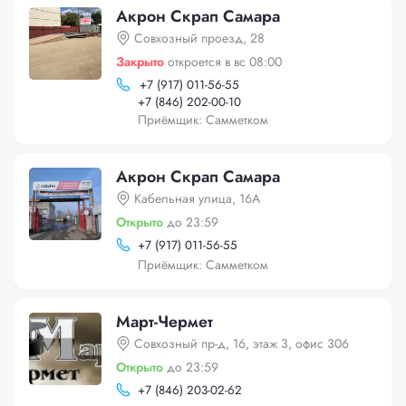
Акрон Скрап Самара
Совхозный проезд, 28
Закрыто
откроется в вс 08:00
+
7 (917) 011-56-55
+
7 (846) 202-00-10
Приёмщик: Самметком
Акрон Скрап Самара
Кабельная улица, 16А
Открыто
до 23:59
+
7 (917) 011-56-55
Приёмщик: Самметком
Март-Чермет
Совхозный пр-д, 16, этаж 3, офис 306
Открыто
до 23:59
+
7 (846) 203-02-62