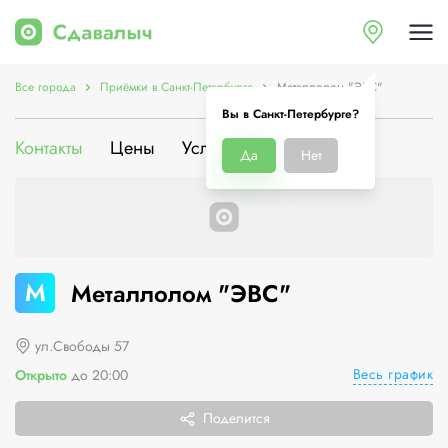
Все города
Приёмки в Санкт-Петербурге
Металлолом "ЭВС"
Вы в Санкт-Петербурге?
Контакты
Цены
Услуги
О компании
Да
Нет
М
Металлолом "ЭВС"
ул.Свободы 57
Весь график
Открыто
до 20:00
Поделится