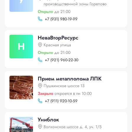
У
производственной зоны Горелово
Открыто
до 21:00
+
7 (931) 980-19-99
НеваВторРесурс
Н
Красная улица
Открыто
до 21:00
+
7 (921) 960-22-30
Прием металлолома ЛПК
Пушкинское шоссе 13
Закрыто
откроется в пн 10:00
+
7 (911) 920-10-59
Униблок
Волхонское шоссе д. 4, уч. 1/5