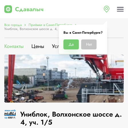
Все города
Приёмки в Санкт-Петербурге
Униблок, Волхонское шоссе д. 4, уч. 1/5
Вы в Санкт-Петербурге?
Да
Нет
Контакты
Цены
Услуги
О компании
Униблок, Волхонское шоссе д.
4, уч. 1/5