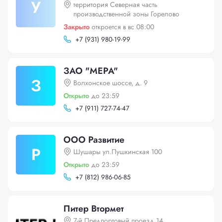
У
территория Северная часть
производственной зоны Горелово
Закрыто
откроется в вс 08:00
+
7 (931) 980-19-99
ЗАО "МЕРА"
З
Волхонское шоссе, д. 9
Открыто
до 23:59
+
7 (911) 727-74-47
ООО Развитие
Р
Шушары ул.Пушкинская 100
Открыто
до 23:59
+
7 (812) 986-06-85
Питер Втормет
7-й Предпортовый проезд 14