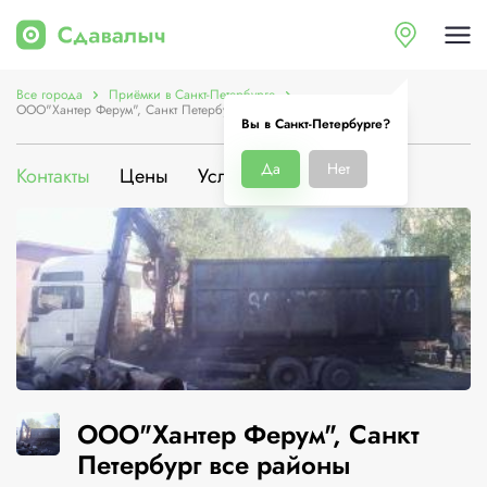
Все города
Приёмки в Санкт-Петербурге
ООО"Хантер Ферум", Санкт Петербург все районы
Вы в Санкт-Петербурге?
Да
Нет
Контакты
Цены
Услуги
О компании
ООО"Хантер Ферум", Санкт
Петербург все районы