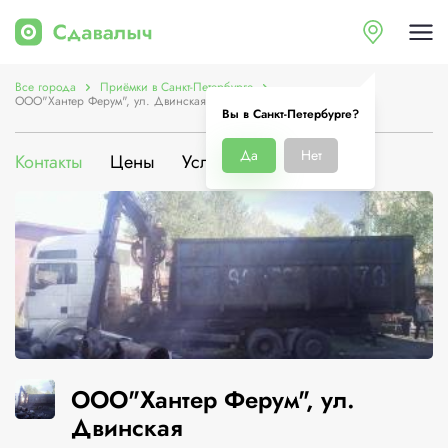
Все города
Приёмки в Санкт-Петербурге
ООО"Хантер Ферум", ул. Двинская
Вы в Санкт-Петербурге?
Да
Нет
Контакты
Цены
Услуги
О компании
ООО"Хантер Ферум", ул.
Двинская