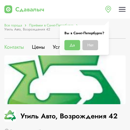
Все города
Приёмки в Санкт-Петербурге
Утиль Авто, Возрождения 42
Вы в Санкт-Петербурге?
Да
Нет
Контакты
Цены
Услуги
О компании
Утиль Авто, Возрождения 42