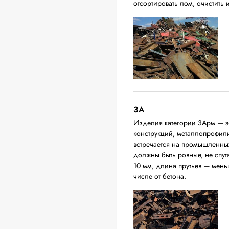
отсортировать лом, очистить
3А
Изделия категории 3Арм — эт
конструкций, металлопрофили,
встречается на промышленных
должны быть ровные, не спут
10 мм, длина прутьев — мень
числе от бетона.