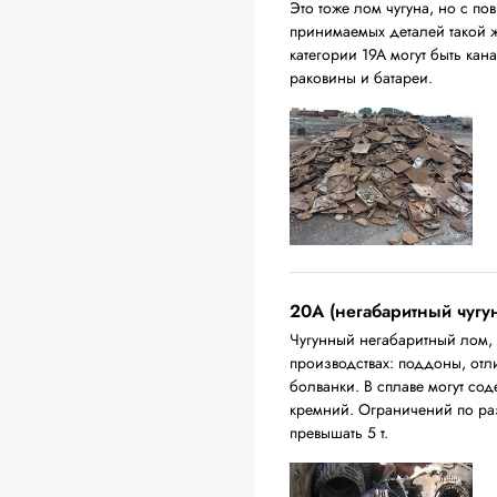
Это тоже лом чугуна, но с 
принимаемых деталей такой 
категории 19А могут быть ка
раковины и батареи.
20A (негабаритный чугу
Чугунный негабаритный лом,
производствах: поддоны, отл
болванки. В сплаве могут сод
кремний. Ограничений по ра
превышать 5 т.