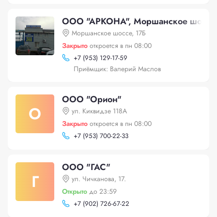
ООО "АРКОНА", Моршанское шоссе,
Моршанское шоссе, 17Б
Закрыто
откроется в пн 08:00
+
7 (953) 129-17-59
Приёмщик: Валерий Маслов
ООО "Орион"
О
ул. Киквидзе 118А
Закрыто
откроется в пн 08:00
+
7 (953) 700-22-33
ООО "ГАС"
Г
ул. Чичканова, 17.
Открыто
до 23:59
+
7 (902) 726-67-22