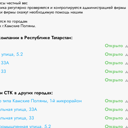
есы честный вес

ника регулярно проверяется и контролируется администрацией фирмы

ки фирмы окажут необходимую помощь нашим

ся по городам

к г.Камские Поляны.
омпании в Республике Татарстан:
Открыто
д
улица, 5.2
Открыто
д
 33А
Открыто
д
 33
Открыто
д
Открыто
д
 СТК в других городах:
о типа Камские Поляны, 1-й микрорайон
Открыто
д
альная улица, 33А
Открыто
д
льная улица, 33
Открыто
д
ромышленная улица, 5.2
Открыто
д