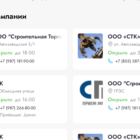
омпании
О "Строительная Торговая Компания"
ООО «СТК
Автозаводская 3/1
ул. Автозавод
крыто
до 18:00
Открыто
до 
+
7 (987) 181-90-00
+
7 (855) 587
К
ООО "Строи
Объездная улица
ГРЭС
крыто
до 16:00
Открыто
до 
+
7 (987) 266-80-00
+
7 (987) 181
Приёмщик: Денис
К
ООО «СТК