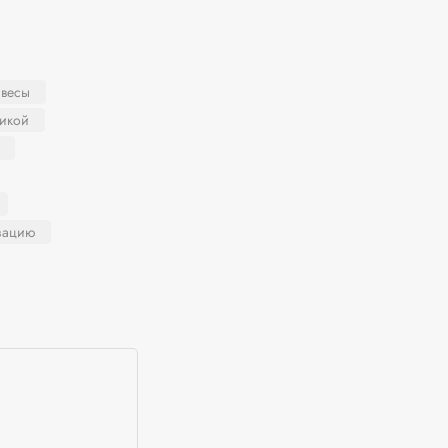
 весы
никой
зацию