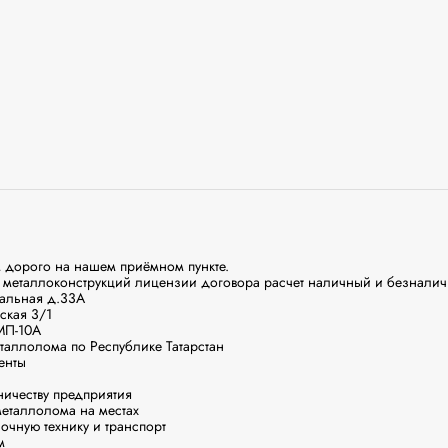
 дорого на нашем приёмном пункте.

металлоконструкций лицензии договора расчет наличный и безналич
альная д.33А

ская 3/1

П-10А

аллолома по Республике Татарстан

нты

ичеству предприятия

еталлолома на местах

очную технику и транспорт


