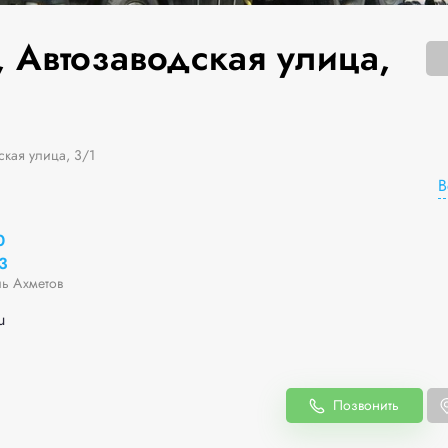
, Автозаводская улица,
ская улица, 3/1
В
0
3
ь Ахметов
u
Позвонить