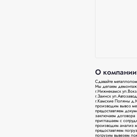
О компании
Сдавайте металлолом
Мы делаем демонтаж 
г.Нижнекамск ул.Вокз
г.Заинск ул.Автозавод
г.Камские Поляны д.М
производим вывоз мет
предоставляем докуме
заключаем договора

приглашаем с сотрудн
производим анализ м
предоставляем погруз
погрузим вывезем лом