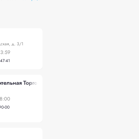
»
ская, д. 3/1
23:59
-47-41
тельная Торговая Компания"
18:00
-90-00
»