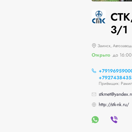
СТК
3/1
Заинск, Автозавод
Открыто
до 16:00
+7919695900
+7927438435
Приёмщик: Рамил
stkmet@yandex.r
http://stk-nk.ru/