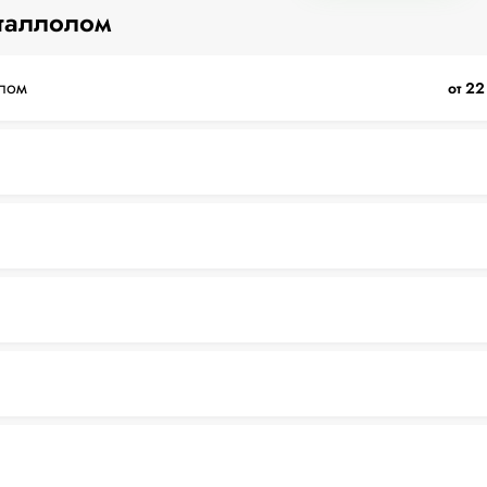
таллолом
лом
от 22