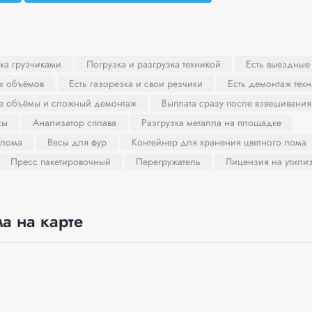
ка грузчиками
Погрузка и разгрузка техникой
Есть выездные
х объёмов
Есть газорезка и свои резчики
Есть демонтаж тех
ие объёмы и сложный демонтаж
Выплата сразу после взвешивания
сы
Анализатор сплава
Разгрузка металла на площадке
 лома
Весы для фур
Контейнер для хранения цветного лома
Пресс пакетировочный
Перегружатель
Лицензия на утили
а на карте