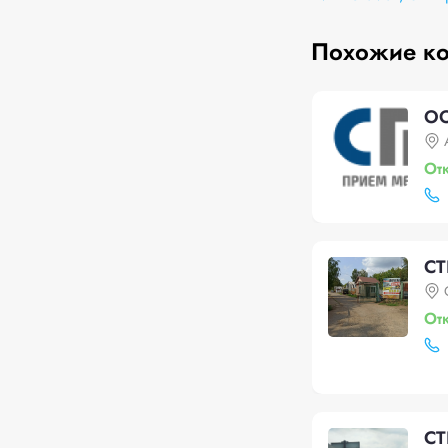
Похожие к
ОО
От
СТ
От
СТ