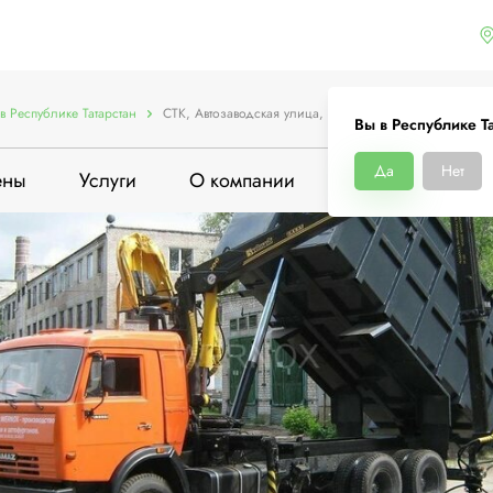
в Республике Татарстан
СТК, Автозаводская улица, 3/1
Вы в Республике Та
Да
Нет
ены
Услуги
О компании