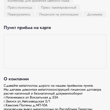
Контейнер для хранения цветного лома
Пресс-ножницы
Пресс пакетировочный
Перегружатель
Лицензия на утилизацию
Дозиметр
Пункт приёма на карте
О компании
Сдавайте металлолом дорого на нашем приёмном пункте.

Мы делаем демонтаж металлоконструкций лицензии договора 
расчет наличный и безналичный документооборот

г.Нижнекамск ул.Вокзальная д.33А

г.Заинск ул.Автозаводская 3/1

г.Камские Поляны д.МП-10А

производим вывоз металлолома по Республике Татарстан
