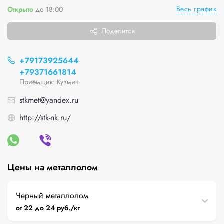
Весь график
Открыто
до 18:00
Поделится
+79173925644
+79371661814
Приёмщик: Кузмич
stkmet@yandex.ru
http://stk-nk.ru/
Цены на металлолом
Черный металлолом
от 22 до 24 руб./кг