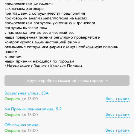
предоставляем документы

заключаем договора

приглашаем с сотрудничеству предприятия

производим анализ металлолома на местах

предоставляем погрузочную технику и транспорт

погрузим вывезем лом

у нас всегда точные весы честный вес

наша поверенная техника регулярно проверяется и 
контролируется администрацией фирмы

отзывчивые сотрудники фирмы окажут необходимую помощь 
нашим

клиентам

наши приемки находятся по городам

г.Нижнекамск г.Заинск г.Камские Поляны.
Другие приёмки компании в этом городе
Вокзальная улица, 33А
Весь график
Открыто
до 18:00
6-я Промышленная улица, 5.2
Весь график
Открыто
до 18:00
Объездная улица
Весь график
Открыто
до 18:00