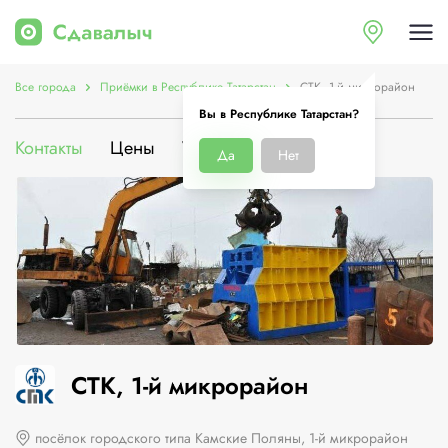
Все города
Приёмки в Республике Татарстан
СТК, 1-й микрорайон
Вы в Республике Татарстан?
Контакты
Цены
Услуги
О компании
Да
Нет
СТК, 1-й микрорайон
посёлок городского типа Камские Поляны, 1-й микрорайон