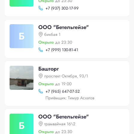
Открыто
до 23:30
+
7 (937) 302-17-99
ООО "Бетельгейзе"
Б
бикбая 1
Открыто
до 23:30
+
7 (999) 130-81-41
Башторг
проспект Октября, 93/1
Открыто
до 19:00
+
7 (965) 647-07-52
Приёмщик: Тимур Асхатов
ООО "Бетельгейзе"
Б
трамвайная 16\2
Открыто
до 23:30