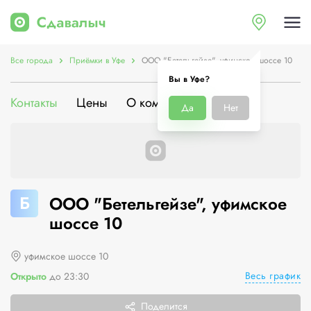
Все города
Приёмки в Уфе
ООО "Бетельгейзе", уфимское шоссе 10
Вы в Уфе?
Контакты
Цены
О компании
Да
Нет
Б
ООО "Бетельгейзе", уфимское
шоссе 10
уфимское шоссе 10
Весь график
Открыто
до 23:30
Поделится