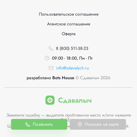
Пользовательское соглашение
Агентское соглашение
Оферта
8 (800) 511-38-23
09:00 - 18:00, Пн - Пт
info@sdavalych.ru
разработано
Bots House
© Сдавалыч 2026
Заметили ошибку — выделите проблемное место и/или нажмите
Ctrl-Enter
Позвонить
Показать на карте
Цены пунктов приема на сайте не являются публичной офертой.