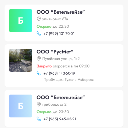
ООО "Бетельгейзе"
Б
ульяновых 67а
Открыто
до 22:30
+
7 (999) 131-70-01
ООО "РусМет"
Путейская улица, 1к2
Закрыто
откроется в пн 09:00
+
7 (963) 143-50-19
Приёмщик: Гузель Акберова
ООО "Бетельгейзе"
Б
грибоедова 2
Открыто
до 23:30
+
7 (965) 945-05-21