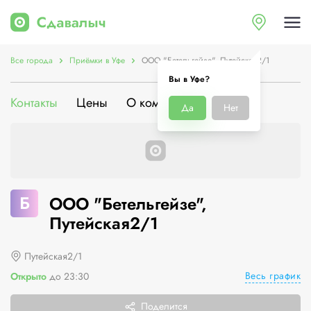
Все города
Приёмки в Уфе
ООО "Бетельгейзе", Путейская2/1
Вы в Уфе?
Контакты
Цены
О компании
Да
Нет
Б
ООО "Бетельгейзе",
Путейская2/1
Путейская2/1
Весь график
Открыто
до 23:30
Поделится