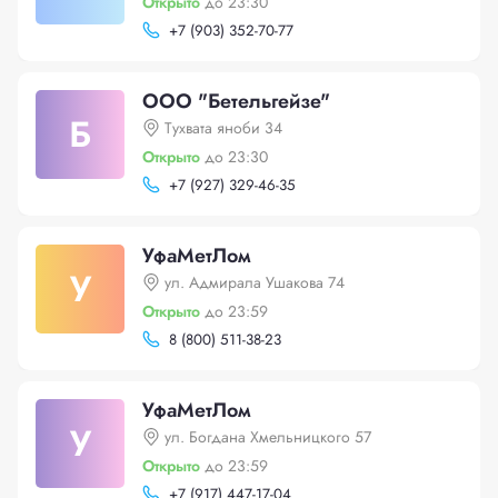
Открыто
до 23:30
+
7 (903) 352-70-77
ООО "Бетельгейзе"
Б
Тухвата яноби 34
Открыто
до 23:30
+
7 (927) 329-46-35
УфаМетЛом
У
ул. Адмирала Ушакова 74
Открыто
до 23:59
8 (800) 511-38-23
УфаМетЛом
У
ул. Богдана Хмельницкого 57
Открыто
до 23:59
+
7 (917) 447-17-04