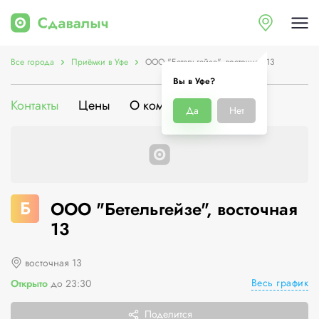
Все города
Приёмки в Уфе
ООО "Бетельгейзе", восточная 13
Вы в Уфе?
Контакты
Цены
О компании
Да
Нет
Б
ООО "Бетельгейзе", восточная
13
восточная 13
Весь график
Открыто
до 23:30
Поделится