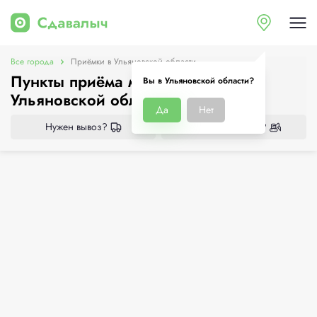
Все города
Приёмки в Ульяновской области
Пункты приёма металлолома в
Вы в Ульяновской области?
Ульяновской области
Да
Нет
Нужен вывоз?
Нужен демонтаж?