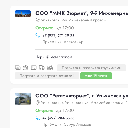
ООО "ММК Втормет", 9-й Инженерны
Ульяновск, 9-й Инженерный проезд
Открыто
до 17:00
+
7 (927) 271-29-28
Приёмщик: Александр
Черный металлолом
Погрузка и разгрузка грузчиками
Погрузка и разгрузка техникой
ещё 18 услуг
ООО "Регионвтормет", г. Ульяновск ул
Ульяновск, г. Ульяновск ул. Автомобилистов д. 1
Открыто
до 17:00
+
7 (927) 984-36-86
Приёмщик: Самур Алхасов