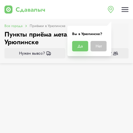
Все города
Приёмки в Урюпинске
Пункты приёма металлолома в
Вы в Урюпинске?
Урюпинске
Да
Нет
Нужен вывоз?
Нужен демонтаж?