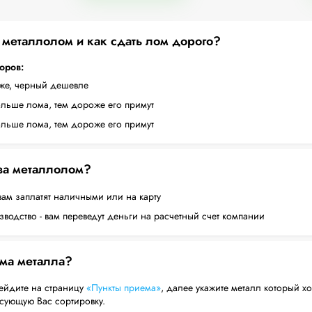
а металлолом и как сдать лом дорого?
торов:
оже, черный дешевле
ольше лома, тем дороже его примут
ольше лома, тем дороже его примут
 за металлолом?
вам заплатят наличными или на карту
водство - вам переведут деньги на расчетный счет компании
ема металла?
ейдите на страницу
«Пункты приема»
, далее укажите металл который хо
есующую Вас сортировку.