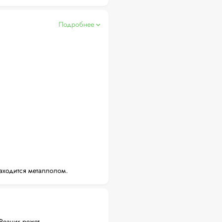
Подробнее
аходится металлолом.
Резчик режет