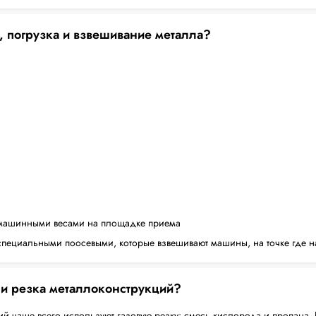
, погрузка и взвешивание металла?
машинными весами на площадке приема
пециальными поосевыми, которые взвешивают машины, на точке где н
 и резка металлоконструкций?
й чаще всего используют газовую резку: смесь кислорода и пропана. 