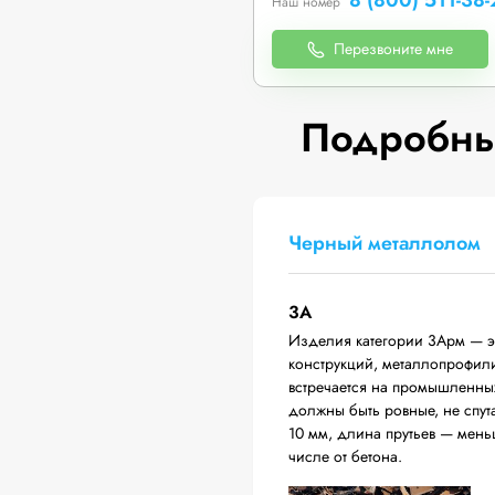
8 (800) 511-38-
Наш номер
Перезвоните мне
Подробны
Черный металлолом
3А
Изделия категории 3Арм — эт
конструкций, металлопрофили,
встречается на промышленных
должны быть ровные, не спут
10 мм, длина прутьев — мень
числе от бетона.