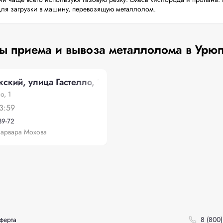
для загрузки в машину, перевозящую металлолом.
ы приема и вывоза металлолома в Урю
ский, улица Гастелло, 1
о, 1
3:59
39-72
арвара Мохова
ферта
8 (800)