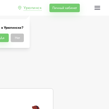
Урюпинск
Личный кабинет
 в Урюпинске?
нске
Да
Нет